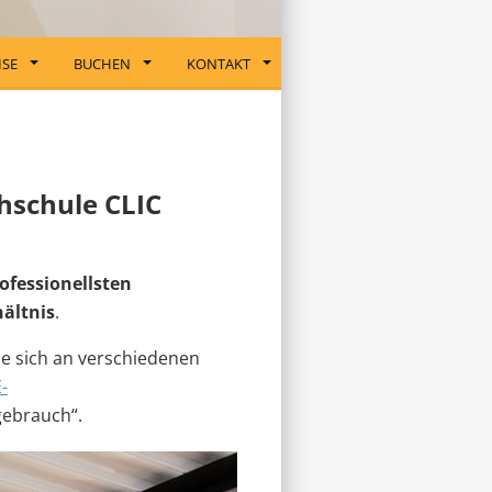
ISE
BUCHEN
KONTAKT
hschule CLIC
rofessionellsten
hältnis
.
die sich an verschiedenen
-
gebrauch“.