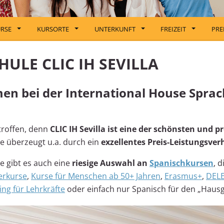
RSE
KURSORTE
UNTERKUNFT
FREIZEIT
PRE
HULE CLIC IH SEVILLA
en bei der International House Sprac
troffen, denn
CLIC IH Sevilla ist eine der schönsten und p
Sie überzeugt u.a. durch ein
exzellentes Preis-Leistungsver
 gibt es auch eine
riesige Auswahl an
Spanischkursen
, 
erkurse
,
Kurse für Menschen ab 50+ Jahren
,
Erasmus+
,
DELE
ing für Lehrkräfte
oder einfach nur Spanisch für den „Haus