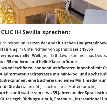
 CLIC IH Sevilla sprechen:
 sich mitten
im Herzen der andalusischen Hauptstadt Sevi
 Erfahrung
im Unterrichten von Spanisch (
seit 1985
!)
ierende aus aller Welt
(nur 12% davon kommen aus Deutsc
über
35 moderne und helle Klassenräume
n
wunderschönen, sonnendurchfluteten Innenhof mit Ca
Quadratmeter Dachterrasse mit Mini-Pool und Kochstud
Studierzimmer, eine Bücherei und einen Multimediarau
 für Sie da
(wenn nötig, auch in Ihrer Muttersprache)
urchschnittsalter von etwa 35 Jahren an der Sprachschu
e Gütesiegel: Bildungsurlaub, Erasmus+, International H