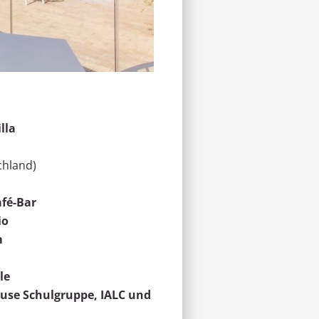
lla
hland)
fé-Bar
io
m
le
ouse Schulgruppe, IALC und